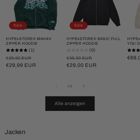
Sale
Sale
HYPExSTORE® MAHAV
HYPExSTORE® BASIC FULL
HYPEx
ZIPPER HOODIE
ZIPPER HOODIE
YOU O
(1)
(0)
Normaler
Verkaufspreis
Normaler
Verkaufspreis
Norm
€69,
€39,90 EUR
€35,00 EUR
Preis
€29,99 EUR
Preis
€29,00 EUR
Prei
von
1
/
3
Alle anzeigen
Jacken