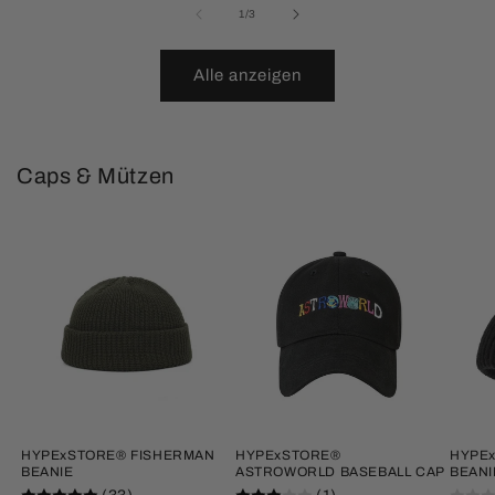
von
1
/
3
Alle anzeigen
Caps & Mützen
HYPExSTORE® FISHERMAN
HYPExSTORE®
HYPE
BEANIE
ASTROWORLD BASEBALL CAP
BEANI