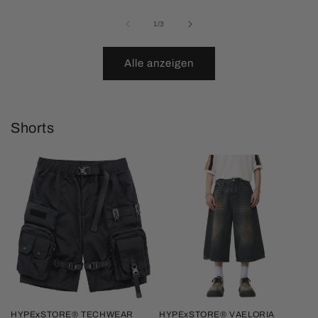
von
1
/
3
Alle anzeigen
Shorts
HYPExSTORE® TECHWEAR
HYPExSTORE® VAELORIA