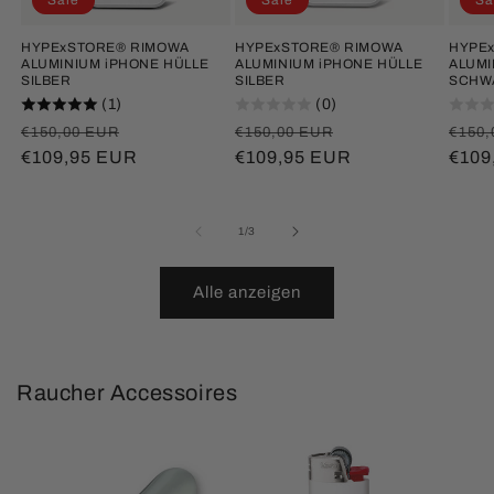
HYPExSTORE® RIMOWA
HYPExSTORE® RIMOWA
HYPE
ALUMINIUM iPHONE HÜLLE
ALUMINIUM iPHONE HÜLLE
ALUMI
SILBER
SILBER
SCHW
(1)
(0)
Normaler
Verkaufspreis
Normaler
Verkaufspreis
Norm
€150,00 EUR
€150,00 EUR
€150,
Preis
€109,95 EUR
Preis
€109,95 EUR
Prei
€109
von
1
/
3
Alle anzeigen
Raucher Accessoires