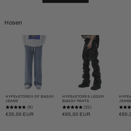
Hosen
HYPExSTORE® DF BAGGY
HYPExSTORE® LEDER
HYPE
JEANS
BAGGY PANTS
JEAN
(9)
(21)
Normaler
€35,00 EUR
Normaler
€65,00 EUR
Norm
€65,
Preis
Preis
Prei