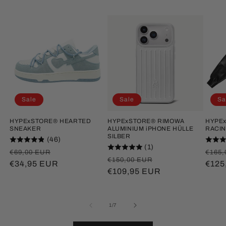
Sale
Sale
Sa
HYPExSTORE® HEARTED
HYPExSTORE® RIMOWA
HYPEx
SNEAKER
ALUMINIUM iPHONE HÜLLE
RACIN
SILBER
(46)
(1)
Normaler
Verkaufspreis
Norm
€69,00 EUR
€165,
Normaler
Verkaufspreis
€150,00 EUR
Preis
€34,95 EUR
Prei
€125
Preis
€109,95 EUR
von
1
/
7