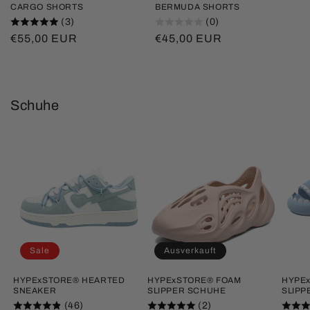
CARGO SHORTS
BERMUDA SHORTS
(3)
(0)
Normaler
€55,00 EUR
Normaler
€45,00 EUR
Preis
Preis
Schuhe
Sale
Ausverkauft
HYPExSTORE® HEARTED
HYPExSTORE® FOAM
HYPE
SNEAKER
SLIPPER SCHUHE
SLIPP
(46)
(2)