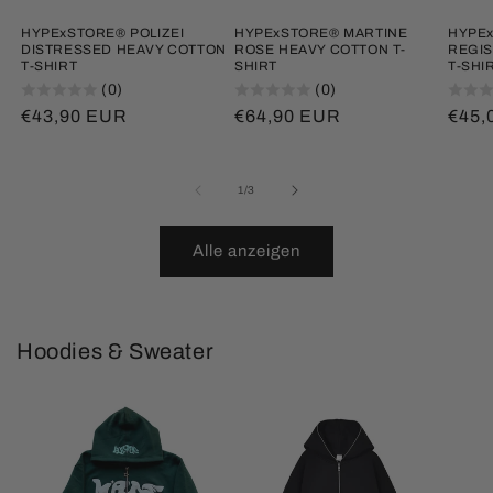
HYPExSTORE® POLIZEI
HYPExSTORE® MARTINE
HYPEx
DISTRESSED HEAVY COTTON
ROSE HEAVY COTTON T-
REGIS
T-SHIRT
SHIRT
T-SHI
(0)
(0)
Normaler
€43,90 EUR
Normaler
€64,90 EUR
Norm
€45,
Preis
Preis
Prei
von
1
/
3
Alle anzeigen
Hoodies & Sweater