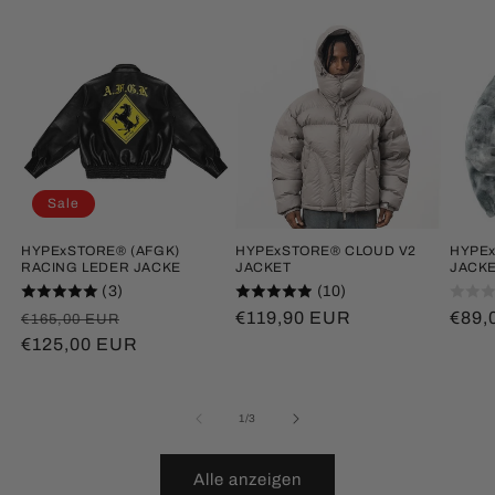
Sale
HYPExSTORE® (AFGK)
HYPExSTORE® CLOUD V2
HYPEx
RACING LEDER JACKE
JACKET
JACK
(3)
(10)
Normaler
Verkaufspreis
Normaler
€119,90 EUR
Norm
€89,
€165,00 EUR
Preis
€125,00 EUR
Preis
Prei
von
1
/
3
Alle anzeigen