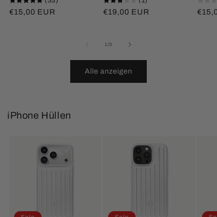
(33)
(1)
Normaler
€15,00 EUR
Normaler
€19,00 EUR
Norm
€15,
Preis
Preis
Prei
von
1
/
3
Alle anzeigen
iPhone Hüllen
Sale
Sale
Sa