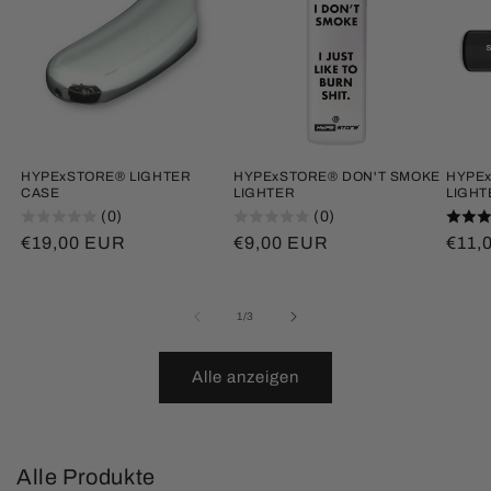
HYPExSTORE® LIGHTER
HYPExSTORE® DON'T SMOKE
HYPEx
CASE
LIGHTER
LIGHT
(0)
(0)
Normaler
€19,00 EUR
Normaler
€9,00 EUR
Norm
€11,
Preis
Preis
Prei
von
1
/
3
Alle anzeigen
Alle Produkte