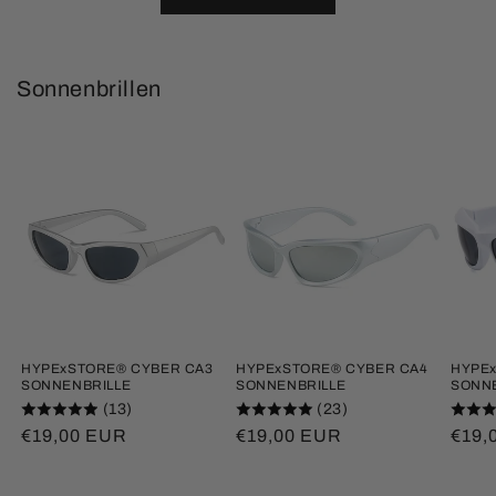
Sonnenbrillen
HYPExSTORE® CYBER CA3
HYPExSTORE® CYBER CA4
HYPE
SONNENBRILLE
SONNENBRILLE
SONN
(13)
(23)
Normaler
€19,00 EUR
Normaler
€19,00 EUR
Norm
€19,
Preis
Preis
Prei