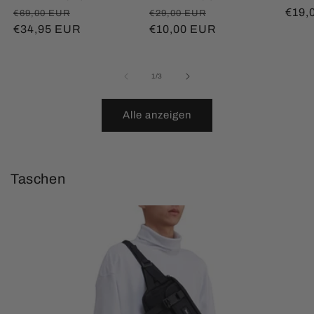
Normaler
Verkaufspreis
Normaler
Verkaufspreis
Norm
€19,
€69,00 EUR
€29,00 EUR
Preis
€34,95 EUR
Preis
€10,00 EUR
Prei
von
1
/
3
Alle anzeigen
Taschen